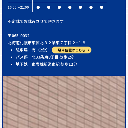
10:00〜21:00
●
●
●
●
●
●
●
不定休でお休みさせて頂きます
〒065-0032
北海道札幌市東区北３２条東７丁目２−１８
駐車場 有（2台）
駐車位置はこちら
バス停 北33条東8丁目 徒歩2分
地下鉄 東豊線新道東駅 徒歩12分