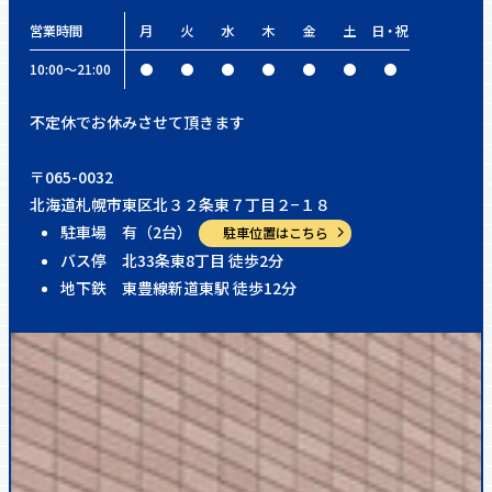
営業時間
月
火
水
木
金
土
日・祝
10:00〜21:00
●
●
●
●
●
●
●
不定休でお休みさせて頂きます
〒065-0032
北海道札幌市東区北３２条東７丁目２−１８
駐車場 有（2台）
駐車位置はこちら
バス停 北33条東8丁目 徒歩2分
地下鉄 東豊線新道東駅 徒歩12分