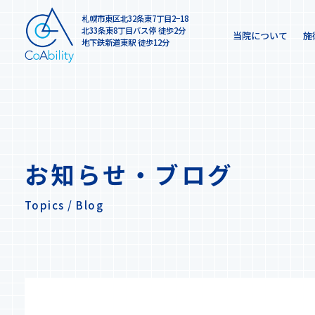
札幌市東区北32条東7丁目2−18
北33条東8丁目バス停 徒歩2分
当院について
施
地下鉄新道東駅 徒歩12分
お知らせ・ブログ
Topics / Blog