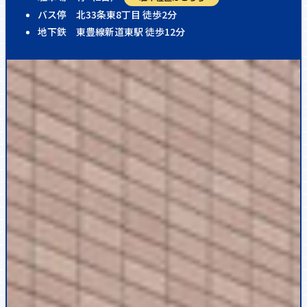
バス停 北33条東8丁目 徒歩2分
地下鉄 東豊線新道東駅 徒歩12分