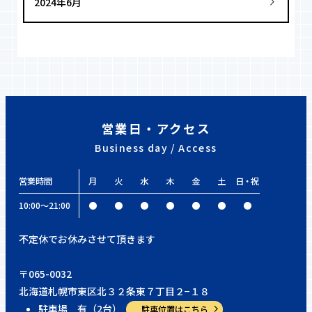
2024年6月
営業日・アクセス
Business day / Access
営業時間
月
火
水
木
金
土
日・祝
10:00〜21:00
●
●
●
●
●
●
●
不定休でお休みさせて頂きます
〒065-0032
北海道札幌市東区北３２条東７丁目２−１８
駐車場 有（2台）
駐車位置はこちら