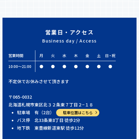
営業日・アクセス
Business day / Access
営業時間
月
火
水
木
金
土
日・祝
10:00〜21:00
●
●
●
●
●
●
●
不定休でお休みさせて頂きます
〒065-0032
北海道札幌市東区北３２条東７丁目２−１８
駐車場 有（2台）
駐車位置はこちら
バス停 北33条東8丁目 徒歩2分
地下鉄 東豊線新道東駅 徒歩12分