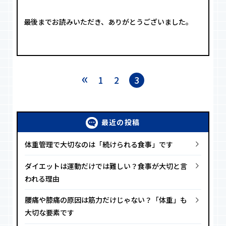
最後までお読みいただき、ありがとうございました。
投
«
固
固
固
1
2
3
稿
定
定
定
ペ
ペ
ペ
の
ー
最近の投稿
ー
ー
ペ
ジ
ジ
ジ
体重管理で大切なのは「続けられる食事」です
ー
ダイエットは運動だけでは難しい？食事が大切と言
ジ
われる理由
送
腰痛や膝痛の原因は筋力だけじゃない？「体重」も
り
大切な要素です